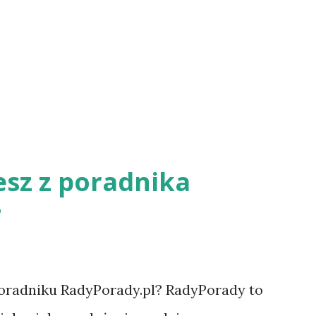
esz z poradnika
?
oradniku RadyPorady.pl? RadyPorady to